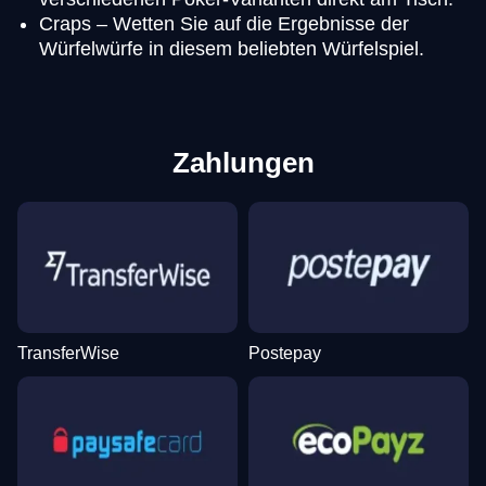
Craps – Wetten Sie auf die Ergebnisse der
Würfelwürfe in diesem beliebten Würfelspiel.
Zahlungen
TransferWise
Postepay