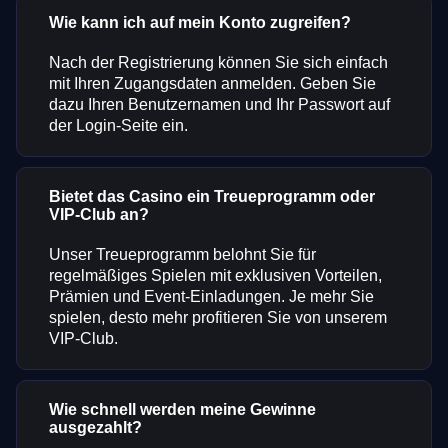
Wie kann ich auf mein Konto zugreifen?
Nach der Registrierung können Sie sich einfach
mit Ihren Zugangsdaten anmelden. Geben Sie
dazu Ihren Benutzernamen und Ihr Passwort auf
der Login-Seite ein.
Bietet das Casino ein Treueprogramm oder
VIP-Club an?
Unser Treueprogramm belohnt Sie für
regelmäßiges Spielen mit exklusiven Vorteilen,
Prämien und Event-Einladungen. Je mehr Sie
spielen, desto mehr profitieren Sie von unserem
VIP-Club.
Wie schnell werden meine Gewinne
ausgezahlt?