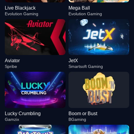
Live Blackjack
Mega Ball
Evolution Gaming
Evolution Gaming
Aviator
JetX
Spribe
Smartsoft Gaming
Lucky Crumbling
Boom or Bust
Gamzix
BGaming