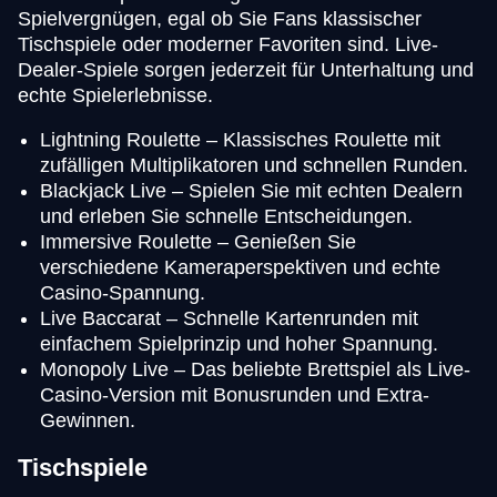
Spielvergnügen, egal ob Sie Fans klassischer
Evolution Gaming
Pragmatic Play
Microgaming
Evolution Gaming
Roobet
Pragmatic Play
Tischspiele oder moderner Favoriten sind. Live-
Dealer-Spiele sorgen jederzeit für Unterhaltung und
echte Spielerlebnisse.
Lightning Roulette – Klassisches Roulette mit
zufälligen Multiplikatoren und schnellen Runden.
Blackjack Live – Spielen Sie mit echten Dealern
und erleben Sie schnelle Entscheidungen.
Immersive Roulette – Genießen Sie
verschiedene Kameraperspektiven und echte
Casino-Spannung.
Live Baccarat – Schnelle Kartenrunden mit
einfachem Spielprinzip und hoher Spannung.
Monopoly Live – Das beliebte Brettspiel als Live-
Casino-Version mit Bonusrunden und Extra-
Gewinnen.
Tischspiele