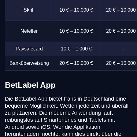
Skrill
10 € – 10.000 €
20 € – 10.000
Neteller
10 € – 10.000 €
20 € – 10.000
Paysafecard
10 € – 1.000 €
-
Banküberweisung
20 € – 10.000 €
20 € – 10.000
BetLabel App
Die BetLabel App bietet Fans in Deutschland eine
bequeme Möglichkeit, Wetten jederzeit und überall
zu platzieren. Die moderne Anwendung läuft
reibungslos auf Smartphones und Tablets mit
Android sowie iOS. Wer die Applikation
herunterladen möchte, kann dies direkt über die