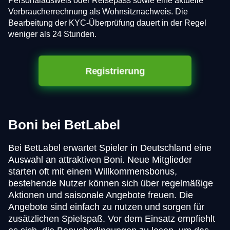
Personalausweis oder Reisepass sowie eine aktuelle
Verbraucherrechnung als Wohnsitznachweis. Die
Bearbeitung der KYC-Überprüfung dauert in der Regel
weniger als 24 Stunden.
Registrierung
Boni bei BetLabel
Bei BetLabel erwartet Spieler in Deutschland eine
Auswahl an attraktiven Boni. Neue Mitglieder
starten oft mit einem Willkommensbonus,
bestehende Nutzer können sich über regelmäßige
Aktionen und saisonale Angebote freuen. Die
Angebote sind einfach zu nutzen und sorgen für
zusätzlichen Spielspaß. Vor dem Einsatz empfiehlt