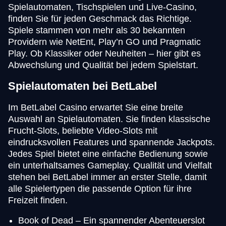
Spielautomaten, Tischspielen und Live-Casino,
Live Baccarat
Aviator
Reactoonz
Lightning Dice
JetX
Gates of Olympus
Evolution Gaming
Spribe
Play’n GO
Evolution Gaming
Smartsoft Gaming
Pragmatic Play
finden Sie für jeden Geschmack das Richtige.
Spiele stammen von mehr als 30 bekannten
Providern wie NetEnt, Play’n GO und Pragmatic
Play. Ob Klassiker oder Neuheiten – hier gibt es
Abwechslung und Qualität bei jedem Spielstart.
Spielautomaten bei BetLabel
Live Blackjack
Lucky Crumbling
Legacy of Dead
Mega Ball
Boom or Bust
Book of Dead
Evolution Gaming
Gamzix
Play’n GO
Evolution Gaming
BGaming
Play’n GO
Im BetLabel Casino erwartet Sie eine breite
Auswahl an Spielautomaten. Sie finden klassische
Frucht-Slots, beliebte Video-Slots mit
eindrucksvollen Features und spannende Jackpots.
Jedes Spiel bietet eine einfache Bedienung sowie
ein unterhaltsames Gameplay. Qualität und Vielfalt
stehen bei BetLabel immer an erster Stelle, damit
Dream Catcher
Moonshot
Sweet Bonanza
Monopoly Live
Tower X
Wolf Gold
alle Spielertypen die passende Option für ihre
Evolution Gaming
SoftSwiss
Pragmatic Play
Evolution Gaming
Smart Soft
Pragmatic Play
Freizeit finden.
Book of Dead – Ein spannender Abenteuerslot