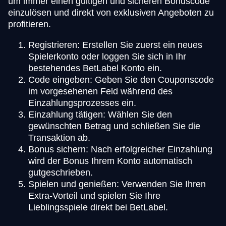
um immer einen gültigen und sicheren Bonuscode
einzulösen und direkt von exklusiven Angeboten zu
profitieren.
Registrieren: Erstellen Sie zuerst ein neues
Spielerkonto oder loggen Sie sich in Ihr
bestehendes BetLabel Konto ein.
Code eingeben: Geben Sie den Couponscode
im vorgesehenen Feld während des
Einzahlungsprozesses ein.
Einzahlung tätigen: Wählen Sie den
gewünschten Betrag und schließen Sie die
Transaktion ab.
Bonus sichern: Nach erfolgreicher Einzahlung
wird der Bonus Ihrem Konto automatisch
gutgeschrieben.
Spielen und genießen: Verwenden Sie Ihren
Extra-Vorteil und spielen Sie Ihre
Lieblingsspiele direkt bei BetLabel.