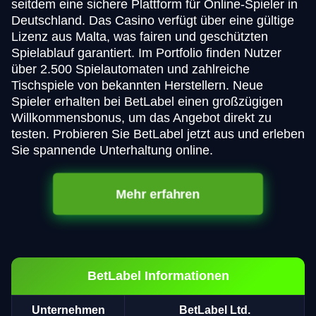
seitdem eine sichere Plattform für Online-Spieler in
Deutschland. Das Casino verfügt über eine gültige
Lizenz aus Malta, was fairen und geschützten
Spielablauf garantiert. Im Portfolio finden Nutzer
über 2.500 Spielautomaten und zahlreiche
Tischspiele von bekannten Herstellern. Neue
Spieler erhalten bei BetLabel einen großzügigen
Willkommensbonus, um das Angebot direkt zu
testen. Probieren Sie BetLabel jetzt aus und erleben
Sie spannende Unterhaltung online.
Mehr erfahren
BetLabel Informationen
Unternehmen
BetLabel Ltd.