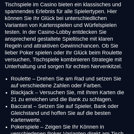
Tischspiele im Casino bieten ein klassisches und
spannendes Erlebnis für alle Spielertypen. Hier
können Sie Ihr Glück bei unterschiedlichen
Varianten von Kartenspielen und Würfelspielen
testen. In der Casino-Lobby entdecken Sie
ansprechend gestaltete Spieltische mit klaren
Regeln und attraktiven Gewinnchancen. Ob Sie
lieber Poker spielen oder Ihr Glück beim Roulette
versuchen, Tischspiele kombinieren Strategie mit
Unterhaltung und sorgen für echten Nervenkitzel.
Roulette – Drehen Sie am Rad und setzen Sie
auf verschiedene Zahlen oder Farben.
Blackjack – Versuchen Sie, mit Ihren Karten die
21 zu erreichen und die Bank zu schlagen.
Baccarat – Setzen Sie auf Spieler, Bank oder
Gleichstand und hoffen Sie auf die besten
Kartenwerte.
Pokerspiele – Zeigen Sie Ihr Können in
verschiedenen Poker-Varianten direkt am Tisch.